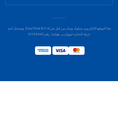
هذا الموقع الإلكتروني مملوك ومدار من قبل شركة EasyTerra B.V. ومسجل لدى
غرفة التجارة ليوواردن، هولندا، رقم 01104443