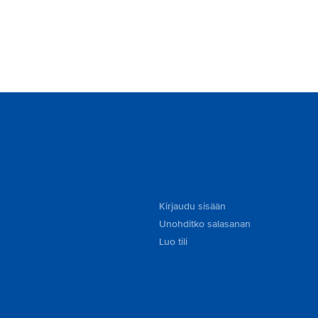
Kirjaudu sisään
Unohditko salasanan
Luo tili