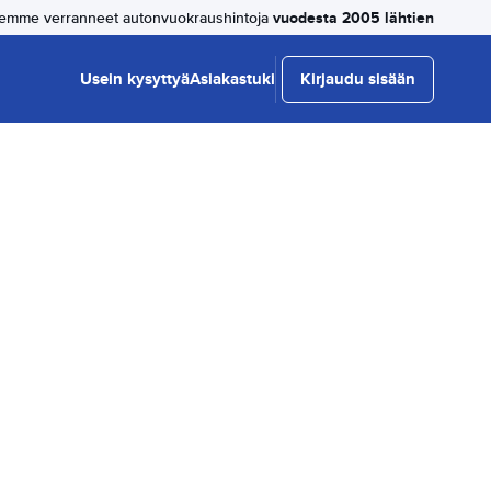
vuodesta 2005 lähtien
emme verranneet autonvuokraushintoja
Usein kysyttyä
Asiakastuki
Kirjaudu sisään