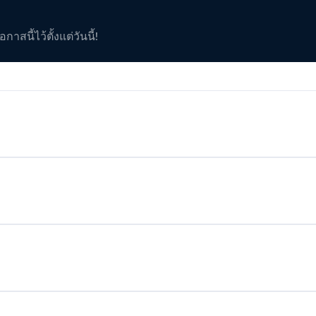
สนี้ไว้ตั้งแต่วันนี้!