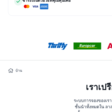
ชำระเงินด้วยวิธีที่คุณคุ้นเคย
บ้าน
เราเปร
ระบบการจองของเราจะค
ชั้นนำทั้งหมดใน ลาสเ