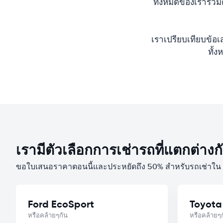
ทั้งหมดของเรารวมค
เราเปรียบเทียบข้อเ
ทั้
เรามีตัวเลือกการเช่ารถที่แตกต่า
ขอใบเสนอราคาตอนนี้และประหยัดถึง 50% สำหรับรถเช่าใน 
Ford EcoSport
Toyota
หรือคล้ายๆกัน
หรือคล้ายๆ