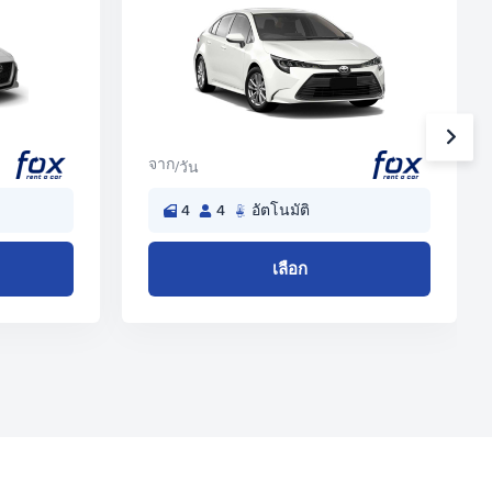
จาก
/วัน
4
4
อัตโนมัติ
เลือก