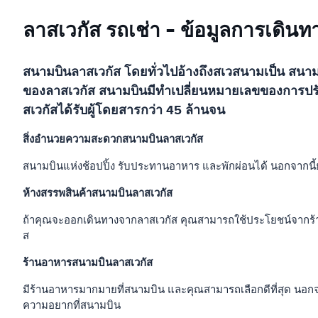
ลาสเวกัส รถเช่า - ข้อมูลการเดินท
สนามบินลาสเวกัส โดยทั่วไปอ้างถึงสเวสนามเป็น สนาม
ของลาสเวกัส สนามบินมีทำเปลี่ยนหมายเลขของการปรับป
สเวกัสได้รับผู้โดยสารกว่า 45 ล้านจน
สิ่งอำนวยความสะดวกสนามบินลาสเวกัส
สนามบินแห่งช้อปปิ้ง รับประทานอาหาร และพักผ่อนได้ นอกจากนี้ย
ห้างสรรพสินค้าสนามบินลาสเวกัส
ถ้าคุณจะออกเดินทางจากลาสเวกัส คุณสามารถใช้ประโยชน์จากร้านค
ส
ร้านอาหารสนามบินลาสเวกัส
มีร้านอาหารมากมายที่สนามบิน และคุณสามารถเลือกดีที่สุด นอกจา
ความอยากที่สนามบิน