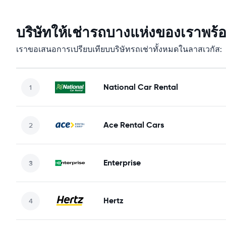
บริษัทให้เช่ารถบางแห่งของเราพร้
เราขอเสนอการเปรียบเทียบบริษัทรถเช่าทั้งหมดในลาสเวกัส:
National Car Rental
Ace Rental Cars
Enterprise
Hertz