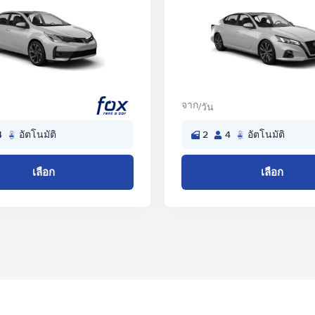
จาก
/วัน
4
อัตโนมัติ
2
4
อัตโนมัติ
เลือก
เลือก