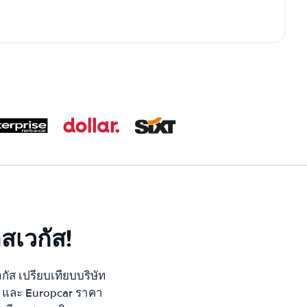
สเวกัส!
ัส เปรียบเทียบบริษัท
get และ Europcar ราคา