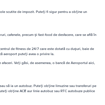
ole scutite de impozit. Puteţi fi sigur pentru a obţine un
ri, cafenele, precum şi fast-food de desfacere, care se află în
a centrul de fitness de 24/7 care este dotată cu duşuri, baie de
ă aeroport puteţi avea o privire la.
de afaceri. Veţi găsi, de asemenea, o bancă de Aeroportul aici,
sau să ia un autobuz. Puteţi obţine limuzine sau transferuri pe
. Puteţi obţine ACE aur linie autobuz sau RTC autobuze publice