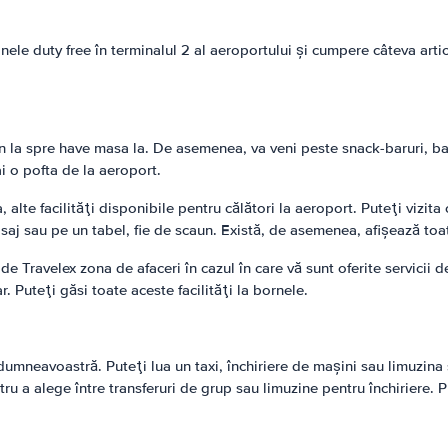
le duty free în terminalul 2 al aeroportului şi cumpere câteva artic
 la spre have masa la. De asemenea, va veni peste snack-baruri, baru
i o pofta de la aeroport.
 alte facilităţi disponibile pentru călători la aeroport. Puteţi vizit
j sau pe un tabel, fie de scaun. Există, de asemenea, afişează toat
de Travelex zona de afaceri în cazul în care vă sunt oferite servicii 
. Puteţi găsi toate aceste facilităţi la bornele.
dumneavoastră. Puteţi lua un taxi, închiriere de maşini sau limuzina 
tru a alege între transferuri de grup sau limuzine pentru închiriere