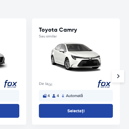
Toyota Camry
Sau similar
De la
/zi
4
4
Automată
Selectați