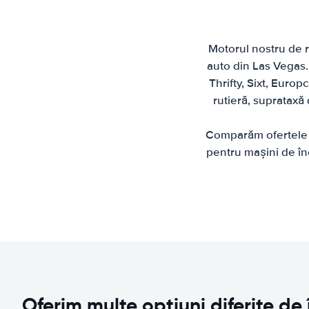
Motorul nostru de re
auto din Las Vegas.
Thrifty, Sixt, Europ
rutieră, suprataxă 
Comparăm ofertele d
pentru mașini de înc
Oferim multe opțiuni diferite de 