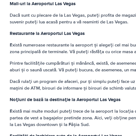
Mall-uri la Aeroportul Las Vegas
Dacă sunt cu plecare de la Las Vegas, puteţi profita de magazine
suvenir puteţi lua acasă pentru a vă reaminti de Las Vegas.
Restaurante la Aeroportul Las Vegas
Există numeroase restaurante la aeroport şi alegeţi cel mai bun
zona principală de terminale. Vă puteţi răsfăţa cu orice masa a
Printre facilităţile cumpărături şi mănâncă, există, de asemenea,
aburi şi o saună uscată. Vă puteţi bucura, de asemenea, un masa
Dacă rulaţi un program de afaceri, pur şi simplu puteţi face uz 
maşini de ATM, birouri de informare şi birouri de schimb valutar
Noţiuni de bază la destinaţie la Aeroportul Las Vegas
Există mai multe moduri puteţi trece de la aeroport la locaţia 
partea de vest a bagajelor pretinde zona. Aici, veţi obţine pen
la Las Vegas downtown şi la Fâşia Sud.