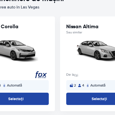
ierea auto în Las Vegas
 Corolla
Nissan Altima
Sau similar
De la
/zi
4
Automată
2
4
Automată
Selectați
Selectați