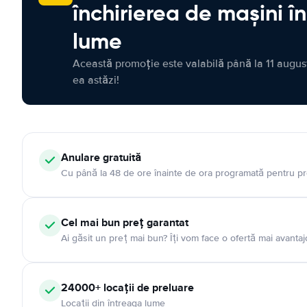
închirierea de mașini î
lume
Această promoție este valabilă până la 11 august
ea astăzi!
Anulare gratuită
Cu până la 48 de ore înainte de ora programată pentru pr
Cel mai bun preț garantat
Ai găsit un preț mai bun? Îți vom face o ofertă mai avantaj
24000+ locații de preluare
Locații din întreaga lume