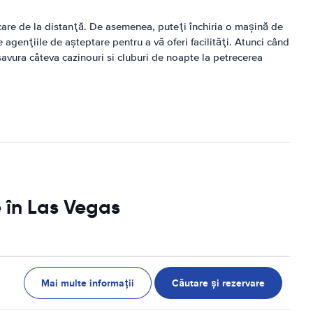
rcare de la distanţă. De asemenea, puteţi închiria o maşină de
e agenţiile de aşteptare pentru a vă oferi facilităţi. Atunci când
 savura câteva cazinouri si cluburi de noapte la petrecerea
e în Las Vegas
Mai multe informații
Căutare și rezervare