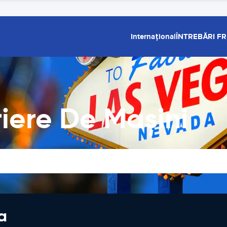
Internațional
ÎNTREBĂRI F
riere De Maşini
a