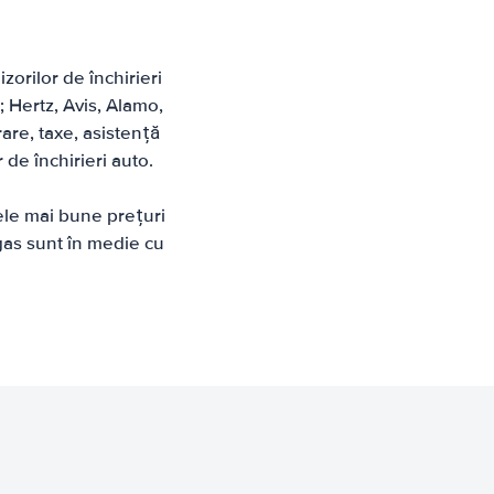
zorilor de închirieri
 Hertz, Avis, Alamo,
rare, taxe, asistență
 de închirieri auto.
ele mai bune prețuri
egas sunt în medie cu