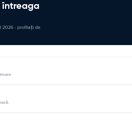
n întreaga
 2026 - profitați de
eluare
oasă.