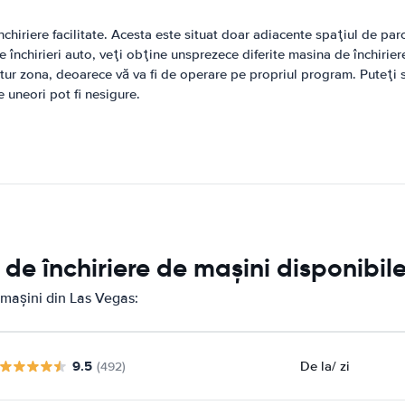
nchiriere facilitate. Acesta este situat doar adiacente spaţiul de pa
de închirieri auto, veţi obţine unsprezece diferite masina de închirier
 a tur zona, deoarece vă va fi de operare pe propriul program. Puteţi
e uneori pot fi nesigure.
de închiriere de mașini disponibil
 mașini din Las Vegas:
9.5
De la
/ zi
(492)