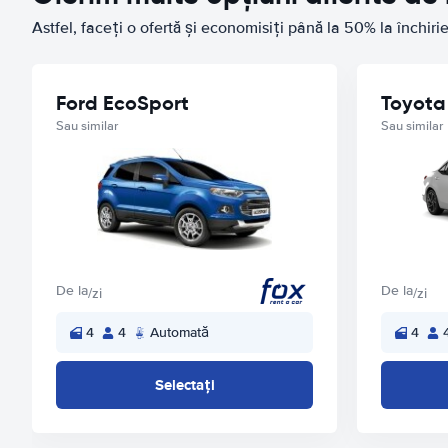
Astfel, faceți o ofertă și economisiți până la 50% la închir
Ford EcoSport
Toyota
Sau similar
Sau similar
De la
De la
/zi
/zi
4
4
Automată
4
Selectați