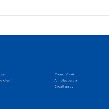
ente
Conectați-vă
u clienți
Am uitat parola
Creați un cont