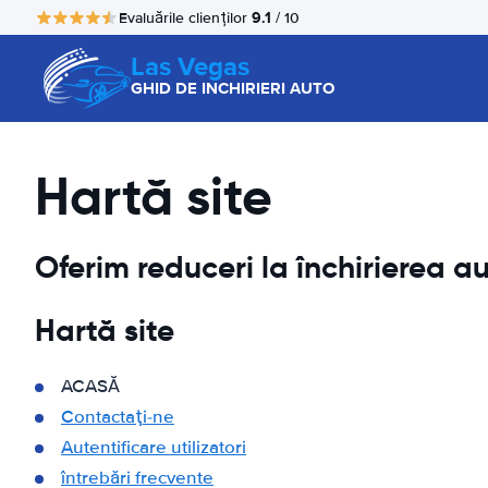
9.1
Evaluările clienților
/ 10
Las Vegas
GHID DE INCHIRIERI AUTO
Hartă site
Oferim reduceri la închirierea au
Hartă site
ACASĂ
Contactaţi-ne
Autentificare utilizatori
întrebări frecvente