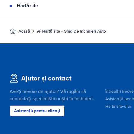
Hartă site
Acasă
🚙 Hartă site - Ghid De Inchirieri Auto
Ajutor și contact
Aveți nevoie de ajutor? Vă rugăm să
Întrebări frecv
contactați specialiștii noștri în închirieri.
Asistență pentr
Harta site-ului
Asistență pentru clienți