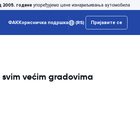
д 2005. године
упоређујемо цене изнајмљивања аутомобила
ФАК
Корисничка подршка
(RS)
Пријавите се
u svim većim gradovima