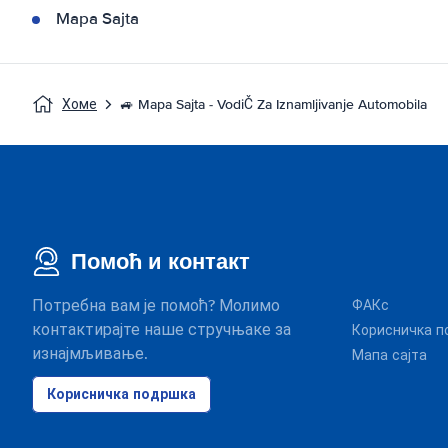
Mapa Sajta
Хоме
🚙 Mapa Sajta - VodiČ Za Iznamljivanje Automobila
Помоћ и контакт
Потребна вам је помоћ? Молимо
ФАКс
контактирајте наше стручњаке за
Корисничка п
изнајмљивање.
Мапа сајта
Корисничка подршка