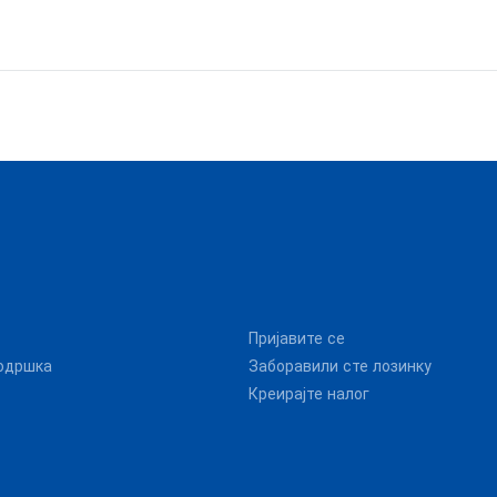
Пријавите се
одршка
Заборавили сте лозинку
Креирајте налог