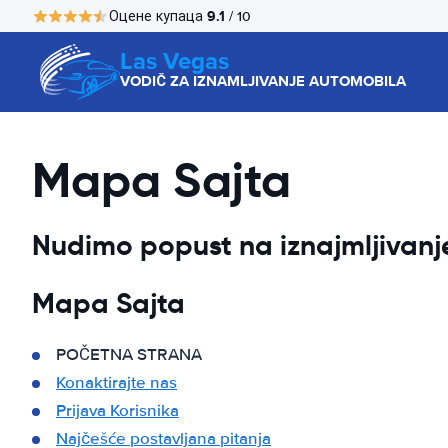
9.1
Оцене купаца
/ 10
Las Vegas
VODIČ ZA IZNAMLJIVANJE AUTOMOBILA
Mapa Sajta
Nudimo popust na iznajmljivan
Mapa Sajta
POČETNA STRANA
Konaktirajte nas
Prijava Korisnika
Najčešće postavljana pitanja